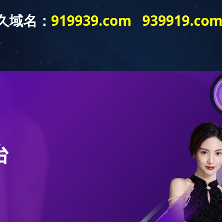
公司新闻
资讯中心
党群纵横