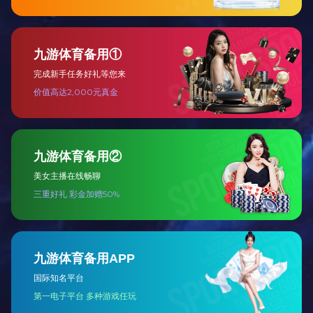
圆、国庆节”等双节主题词。各
组队员配合默契，台下亲友团
的欢笑声与提示声此起彼伏，
将现场气氛推向一个个小高
潮。
“谁是卧底”游戏更是考验
参与者的观察力和表达能力。
队员们围绕“月饼/馅饼、牛奶/
豆浆、包子/饺子/灌汤包”等相
近词汇，凭借细腻的语言描述