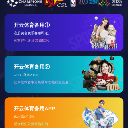
楼大会议室，共庆双节。
本次活动旨在庆祝中秋、
国庆双节，弘扬传统文化，激
发爱国热情，同时丰富干部职
工的文化生活，进一步增进团
队的凝聚力和向心力。
在“你画我猜·心有灵犀”环
节中，队员们通过生动的肢体
语言和巧妙的语言提示，竞相
猜解 “月饼、嫦娥奔月、团团圆