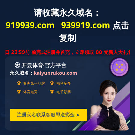
集团网站群
企业邮箱
您当前的位置：
安博体育官方网站
党群纵横
党
群纵横