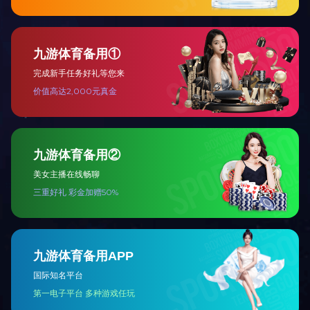
下一篇：
米业营销中心分会：青蓝同心，实战赋能
集团订阅号
连云港市工投集团青口投资有限公司
公司地址：
连云港经济技术开发区青口盐场黄沙坨
热线电话：
0518-86331930
Copyright ©2023 安博体育 All Rights Reserved. 苏ICP备09022936号
苏公网安备32070502010069号