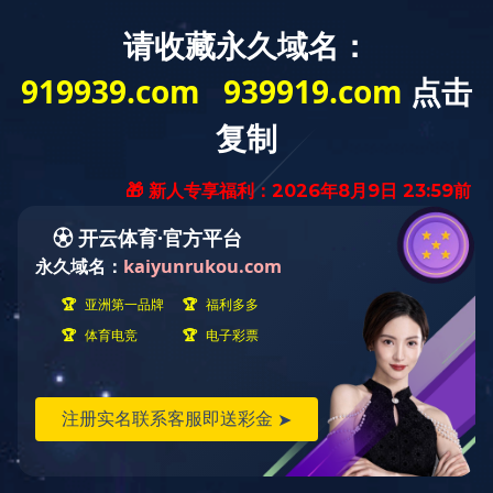
集团网站群
企业邮箱
您当前的位置：
安博体育官方网站
党群纵横
党
群纵横