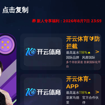
企业邮箱
集团网站群
企业文化
联系我们
您当前的位置：
安博体育官方网站
公司概况
企业架构