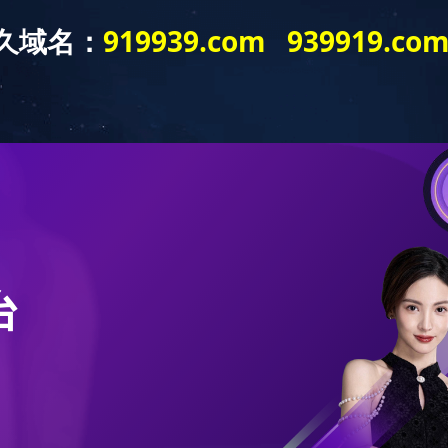
公司新闻
资讯中心
党群纵横