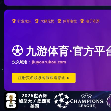
企业简介
企业架构
资质荣誉