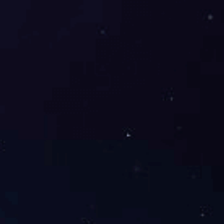
辖区开展枯枝烂叶专项清
第一”原则，针对冬春季
分片包干、精准作业”模
枯枝、病弱枝及堆积落叶
了服务中心为民办实事的
续优化辖区绿化环境，为