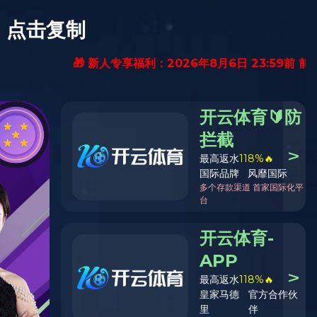
企业邮箱
集团网站群
企业文化
联系我们
的位置：
安博体育官方网站
党群纵横
党群纵横