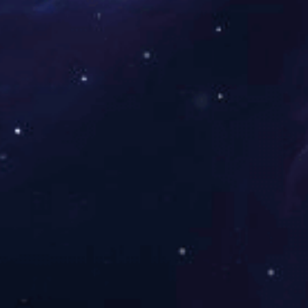
近日，生产生活服
理行动，以实际行动保
自绿化班组整合划转
节枯枝坠落、落叶堆积等
式，对辖区主次干道、
进行集中清理，全面消
此次行动不仅检验
责任担当。下一步，服
青口盐场职工群众营造