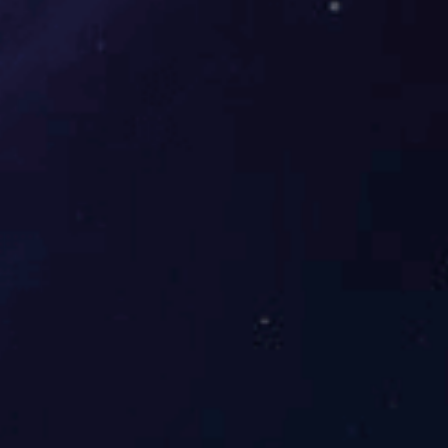
荣誉资质
更多
图片展示
更多