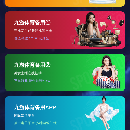
党建红引领发展路 房地产赋能企业兴
2026-01-23
房地产纪检“三个聚焦”抓实作风建设
2026-01-22
同心聚暖迎元旦 金桥房地产节前举办趣味文体活动
2025-12-30
房地产公司以高质量党建引领保障高质量发展
2025-12-12
房地产公司：党建引领聚合力 砥砺前行促发展
2025-11-13
房地产公司工会三抓三促助推企业提质增效
2025-11-03
房地产公司工会夏季“三送”织牢健康防线
2025-07-31
数智工投
招采平台
视频在线
更多