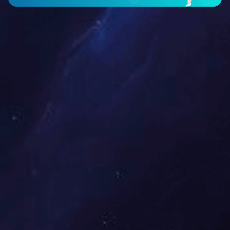
学习园地
更多
《中国共产党问责条例》
2025-06-16
《中华人民共和国公职人员政务处分法》
2025-06-16
《中华人民共和国监察法》
2025-06-16
《国有企业领导人员廉洁从业若干规定》
2025-06-13
《中国共产党党内监督条例》
2025-06-13
《中国共产党党务公开条例（试行）》
2025-06-13
《中华人民共和国会计法》
2025-06-13