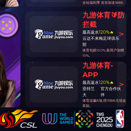
2025-06-16
2025-06-16
2025-06-16
2025-06-13
2025-06-13
2025-06-13
2025-06-13
2025-06-12
2025-06-12
2025-06-12
2025-06-11
2025-06-11