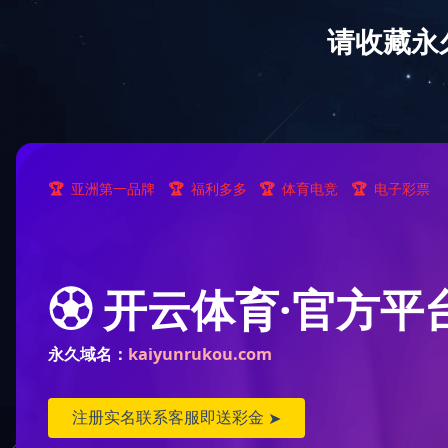
安博体育官方网站
公司简介
学习园地
学习园地