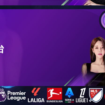
例》
职人员政务处分法》
察法》
廉洁从业若干规定》
督条例》
开条例（试行）》
计法》
利保障条例》
律准则》
法》
政治生活的若干准则》
安博