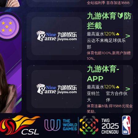
2026-01-19
2026-01-05
2025-12-23
2025-09-09
2025-08-29
2024-12-10
2024-12-03
2024-12-03
2024-11-25
2024-11-21
2024-11-06
2024-09-06