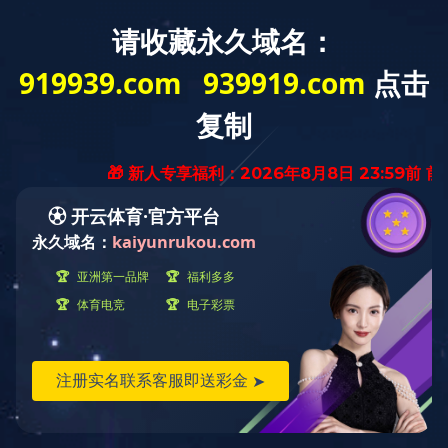
集团网站群
企业邮箱
您当前的位置：
安博体育官方网站
党群纵横
党
群纵横