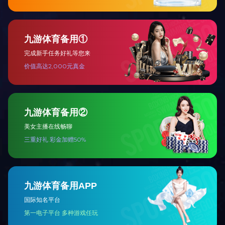
下一篇：
房地产公司：党建引领聚合力 砥砺前行促发展
集团订阅号
江苏省金桥房地产开发有限公司
公司地址：
江苏省连云港市花果山大道109号
热线电话：
0518-85602898
Copyright ©2023 安博体育 All Rights Reserved. 苏ICP备09022936号
苏公网安备32070502010069号