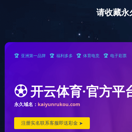
安博体育官方网站
公司简介