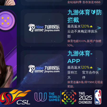
定转型突围
工大会，全面总结2025
，为集团新质转型和高质量
作《工作报告》。
主义思想为指导，全面落实
战，在招商引资、园区服