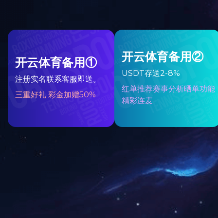
务
、
“三精管理”等关键
中全面客观总结了过去
司二届八次职代会精神为
激发全员干事创业活力
会上，全体职工认
完成情况及2026年预
动竞赛活动的实施意见》
同》。相关方案将结合
大会号召，全体员
以敢闯敢试的勇气破局