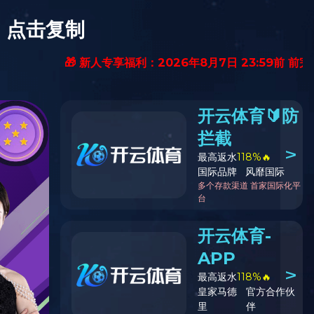
企业邮箱
集团网站群
特色产业
联系我们
的位置：
安博体育官方网站
新闻中心
公司新闻