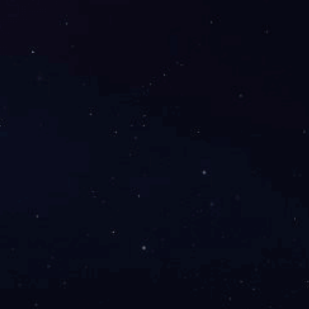
升级的产业投资运营商和
返回列表