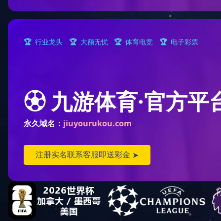
公司召开
2月6日，江苏省金
年工作成效，系统部署2
发展注入强劲动力。公
大会指出，
202
各项战略部署，坚定不