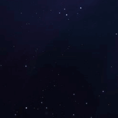
篇，凝心聚力、锐意进
产业生态组织商贡献更
上一篇：
已经是第一条
下一篇：
公司召开2026年度职工大会 锚定“十五五”目
江苏省金桥房地产开发有限公司
公司地址：
江苏省连云港市花果山大道109号
热线电话：
0518-85602