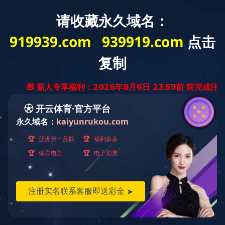
集团网站群
企业邮箱
图片展示
医药创新产业园二期
医创园区考察
封顶大吉