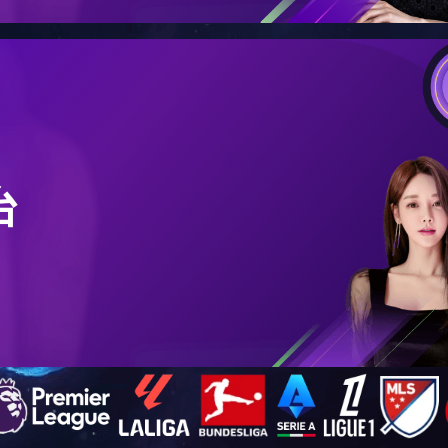
到连云港国际医药创新产业园参观交流活动圆满举行
牢年末安全“防火墙”
筑牢招商服务发展
务高效解企忧
工程部
增效动能
签约仪式举行
安全发展坚实防线
店样板间装修开工
安全生产月”活动 持续提升全员安全素质
创园自来水管道接驳排查圆满完成
综合管理办公室
安博