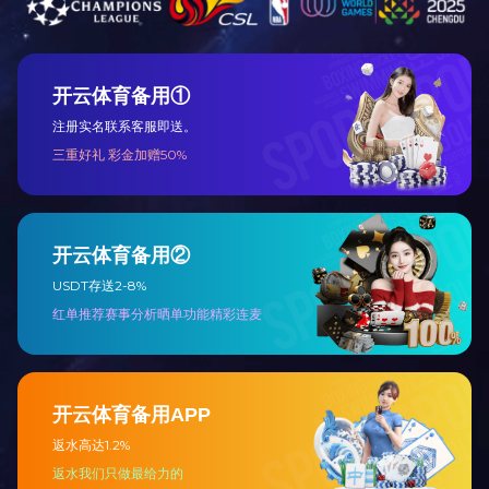
上一篇：
房地产公司多措并举筑牢招商服务发展
下一篇：
医创园内新项目合作签约仪式举行
集团订阅号
江苏省金桥房地产开发有限公司
公司地址：
江苏省连云港市花果山大道109号
热线电话：
0518-85602898