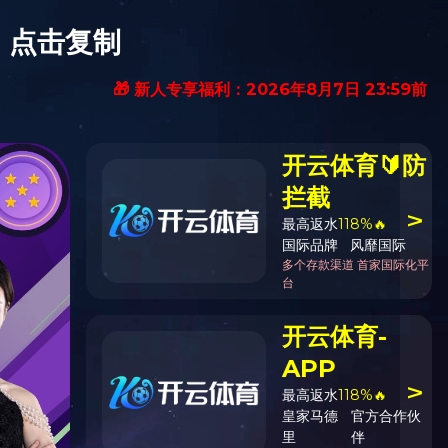
企业邮箱
集团网站群
特色产业
联系我们
您当前的位置：
安博体育官方网站
公司简介
荣誉资质