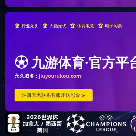
单位简介
荣誉资质
组织架构