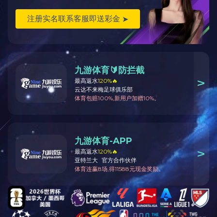
集团公司党委举办纪念建党95周年 “两学一做”知识竞赛
2016-06-24
胡建明总经理一行观摩利海公司应急救援演练
2016-06-23
胡建明总经理到金融板块调研工作
2016-06-22
杨龙董事长会见丹麦北欧农庄董事会主席克劳斯•伊沃斯一行
2016-06-22
中国化纤科技大会暨论坛在我市召开
2016-06-17
国家发改委产业协调司副司长卢卫生在奥神新材料调研
2016-06-17
集团公司成功中标工信部2016年工业强基工程项目
2016-06-17
集团公司召开“两学一做”党委中心组第一次专题学习会
2016-06-08
杨龙董事长会见苏盐集团副总经理伏运景一行
2016-06-07
集团党委召开“两学一做”学习教育推进会暨第二次党建工作例会
2016-06-06
集团公司召开防汛防旱工作会议
2016-06-03
市国资委副主任陆体洋一行到集团调研
2016-06-03
市多家媒体采访华茂公司先进事迹
2016-06-02
集团在全市女职工健身操舞大赛中斩获佳绩
2016-06-01
安博体育官方网站
<上一页
66
67
68
69
70