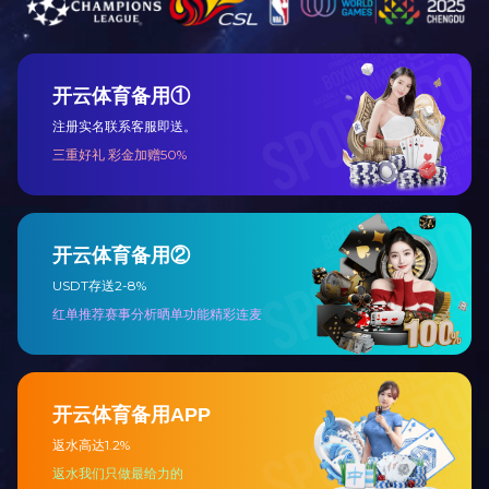
跳转到
页
下一页>
尾页
集团订阅号
公司地址：
江苏省连云港市花果山大道109号
热线电话：
0518-85411116
Copyright ©2023 安博体育 All Rights Reserved. 苏ICP备09022936号
苏公网安备32070502010069号
星空在线注册
|
安博在线_安博在线(中国)
|
华体会官方网页版_华体会