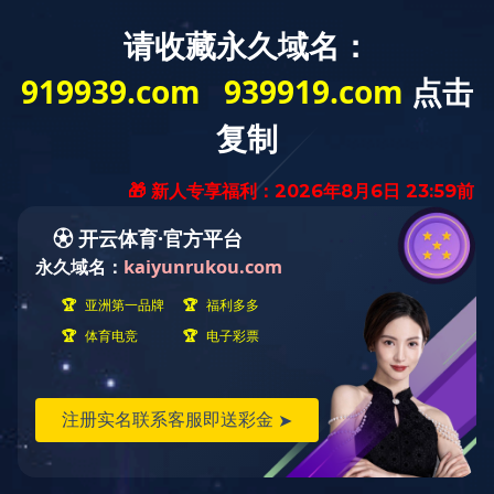
人才招聘
工投招采
纪检监察举报
集团网站群
党群纵横
党群纵横
纪检园地
职工之家
团青工作
团青工作
您当前的位置：
安博体育官方网站
党群纵横
团青
工作