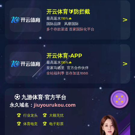
江苏连云港：奏响绿色“渔光”曲
度变大，出现出多种色彩。从空中俯瞰，纵横排列的盐田宛如“调色板”，美不胜收。（记者：王健民 剪辑：包翀 通讯员：程龙 ）（转自：连云港发布）
近日，在连云港经济技术开发区猴嘴街道三峡青口盐场，近78万块光伏板如波浪般起伏，深蓝色板面倒映着鱼塘的波光，蔚为壮观。据悉，三峡青口盐场渔光互补“光伏复合”项目是江苏省最大的单体陆基渔光互补项目。该项目以“渔光一体”模式实现综合开发，通过“板上发电、板下养鱼”的协同布局，将光伏电站与水产养殖深度融合，构建绿色生态循环体系。目前，项目现场正在进行光伏板及组件安装工作，预计今年5月31日前全容量并网发电。（王玥 朱迅 李涛 黄阿凤）（转自新华网）
市国资委领导到金桥制盐公司调研
2016-08-15
集团领导到基层单位调研工作
2016-08-15
集团公司召开创建国家卫生城市工作推进会
2016-08-11
集团公司党委中心组召开“两学一做”第二次专题学习会
2016-08-04