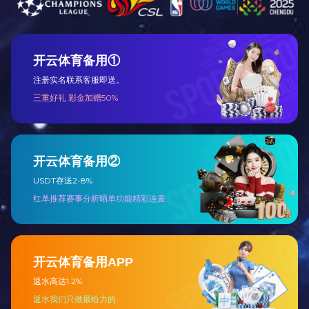
强主业、扩规模，强动力、重激励，强管理、防风险，
经营绩
效稳步增长，并要求集团上下紧紧围绕
“一核三极”经营格局、
“三新一大”产业布局，
以更加昂扬的斗志、更加务实的作风，
推
进企业提质增效、强链扩规，全力冲刺
“百亿企业”奋斗目标。