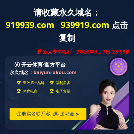
人才招聘
工投招采
纪检监察举报
集团网站群
您当前的位置：
安博体育官方网站
安博体育
集团
要闻
集团公司举办庆祝新中国成立75周年职工文艺联
欢会
发布时间：
2024-09-27
阅读量：