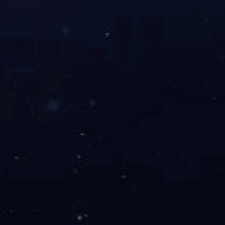
下一篇：
市能源集团与金开新能签订合作协议
集团订阅号
公司地址：
江苏省连云港市花果山大道109号
热线电话：
0518-85411116
Copyright ©2023 安博体育 All Rights Reserved. 苏ICP备09022936号
苏公网安备32070502010069号