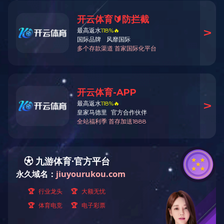
安博体育组建于2015年3月，被市委、市政府
赋予“引导高新产业、推进产业转型、服务企业发
展、重大项目投资”四项职能。2024年，为统筹全
市能源产业投资和运营，组建连云港市能源集
团，主导我市
“风光氢储汇”等新能源项目开发
。
集团现有全资及控股法人企业41家，集体企业1
家，分公司1家，参股企业15家，拥有国家强基
工程碳纤维复合材料试验公共服务平台，1个产业
研究院、1个博士后工作站、1个研究生工作站，
3家国家高新技术企业。
集团紧紧围绕“工业立市、产业强市”战略部
署，坚定不移推进产业转型、改革创新、管理升
级、强企富民等高质量发展举措，现已形成以产