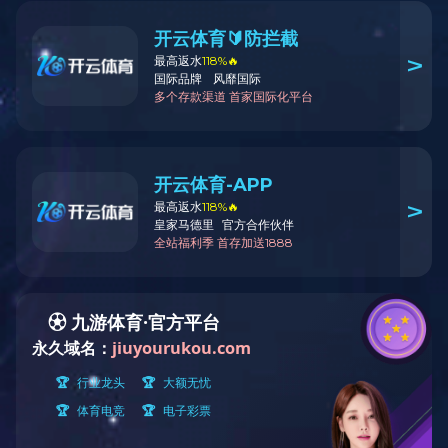
连云港市工投集团青口投资有限公司
连云港市工投集团青口投资有限公司东濒黄海海州湾，
西临赣榆区宋庄镇、青口镇，南抵范河、临洪河，北达
青口河，辖区面积约5.3万余亩，其中盐碱农田占地2.1万
查看更多
余亩，生态鱼塘占地约2.4万余亩，光伏项目占地1.93万
亩。系...