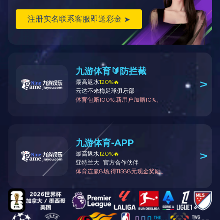
连云港市工投集团台北投资有限公司
连云港市工投集团台北投资有限公司成立于2010年，是
原江苏金桥盐化集团台北盐场，按照公司制模式组建的
独立法人企业，具有悠久的淮盐文化历史，是连云港市
查看更多
工投集团转型发展“排头兵”的市属国有企业。公司地处国
家级...