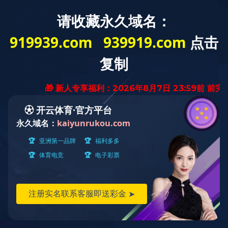
人才招聘
工投招采
纪检监察举报
集团网站群
ANBO SPORTS
企业简介
领导致辞
企业架构
成员企业
成员企业
您当前的位置：
安博体育官方网站
ANBO SPORTS
成员企业