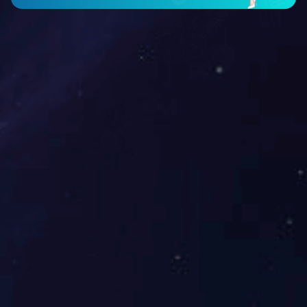
册成立，是安博体育的全资子公司，公司地处连云港市
南翼灌云县临港产业区，北边紧邻黄海，西距徐圩新区
查看更多
仅10公里，河运的灌河、五灌河，海运的...
江苏金桥制盐有限公司
江苏金桥制盐有限公司座落于江苏省连云港市连云开发
区板桥工业园，位于花果山麓，淮盐之乡。1996年被国