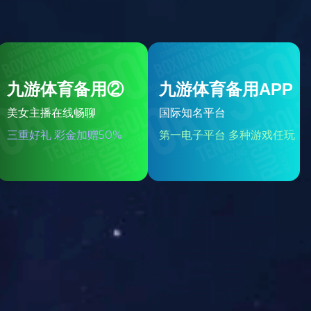
合，构建绿色生态循
，预计今年5月31