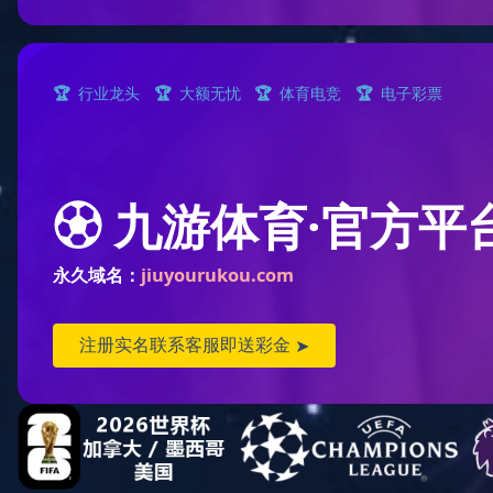
近日，在连
伏板如波浪般起伏
据悉，三峡青
渔光互补项目。该