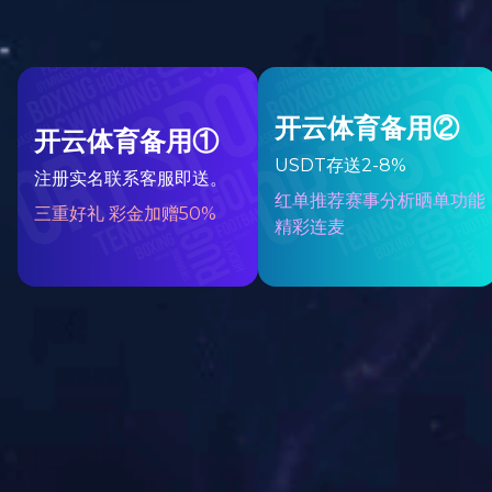
板下养鱼”的协同
环体系。目前，项
日前全容量并网发电