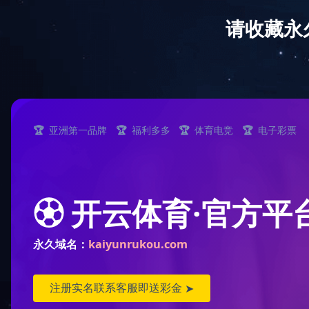
2026年8月6日 星期四 晚上好