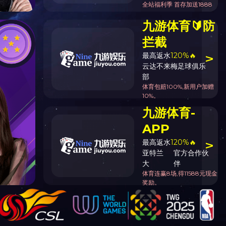
您当前的位置：
安博体育官方网站
资讯中心
通知公告
2026-02-04
2026-02-03
2026-02-02
2026-02-02
2026-01-30
2026-01-30
2026-01-29
2026-01-29
标候选人公示
2026-01-29
2026-01-29
2026-01-26