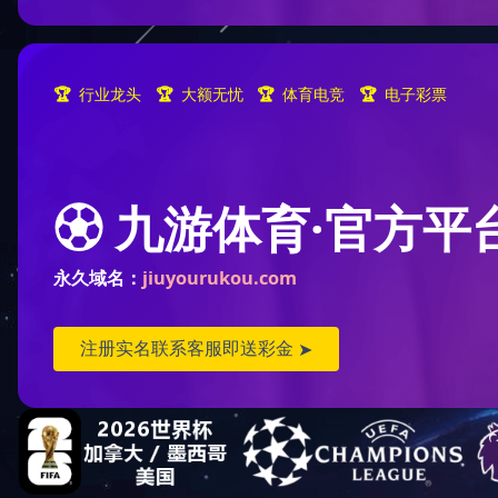
通知公告
资讯中心
连云港市华茂
通知公告
连云港市工业
安博体育所属
行业资讯
三峡光伏区附
网络安全宣传
江苏奥神集团
青口三峡光伏
连云港宵洋物
连云港市华茂
中电灌西盐场
连云港市能源
江苏奥神集团