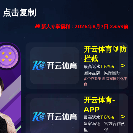
人才招聘
工投招采
纪检监察举报
集团网站群
资讯中心
党群纵横
企业文化
资质荣誉
联系我们