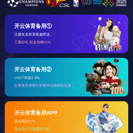
经营动态
更多
奋力冲刺四季度 开拓创新谋发展
2025-11-13
神特公司“三个抓” 跑出发展加速度
2025-09-30
神特公司开展安全咨询日活动
2025-06-16
神特公司召开2025年度“安全生产月”动员会议
2025-06-04
神特公司“三聚焦”打好发展“组合拳”
2025-05-12
神特公司深化“三精管理”提高核心竞争力
2025-03-25
神特公司召开领导班子与职工代表对话会
2025-03-06
党群纵横
更多
《神特清风》（2026年第1期）
2026-01-30
《神特清风》（2025年第12期）
2025-12-29