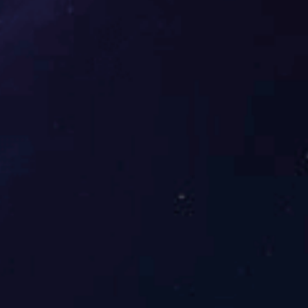
冬日暖阳
2026-01-06
港城秋日寄来的信
2025-11-27
登高望远处 天涯共此时
2025-10-29
那棵怪柳，那条河
2025-10-22
难忘的夏末秋初
2025-08-25
职工剪纸作品《双鹊闹梅》
2025-07-10
又是一年“高烤”季
2025-06-17
企业荣誉
更多