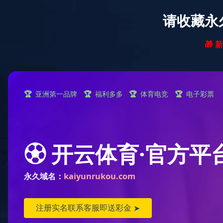
安博体育官方网站
公司概况
新闻