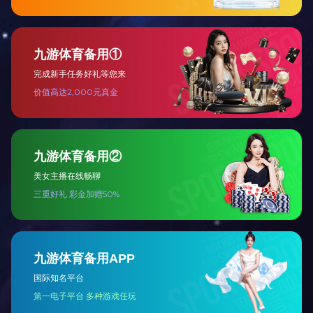
廉洁纪律规定，自觉抵制不良
风气，严格落实中央八项规定
精神。对于节假日期间发现发
生的违反工作纪律的行为，公
司将予以严肃处理。
监督举报电话：
18805132075
2025
年
1
月
26
日