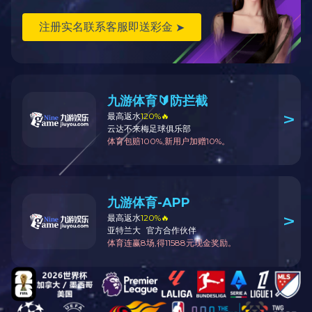
旅游、探亲访友、娱乐购物等
活动。
2、严禁违规接受下属员
工、管理服务对象的宴请、垂
钓等活动。
3、严禁以各种名义违规发
放津贴、补贴、奖金和实物。
4、严禁借节日之机收受礼
金、礼品、购物卡等。