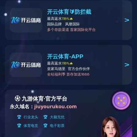
关于严肃春节期间工作纪律的通知
发布时间：
2025-01-26
阅读量：
各部门、车间：
为加强
春
节期间党风廉政
建设，现就有关纪律要求通知
如下：
1、公司车辆实施定点存放
管理。严禁违规使用公车或者
借用管理服务对象的车辆进行