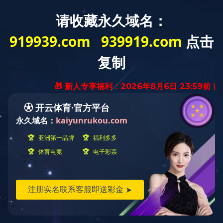
集团网站群
企业邮箱
产品展示
高强纤维绳缆
高强纤维防护
高强高模聚乙烯纤维