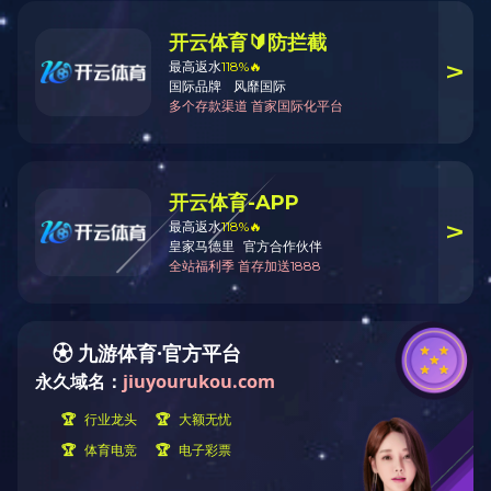
复合制品
纱线制品
高强纤维其他应用
高强高模聚乙烯纤维
您当前的位置：
安博体育官方网站
产品展示
高
强高模聚乙烯纤维
1600D UHMWPE FIBER INDEX
查看更多