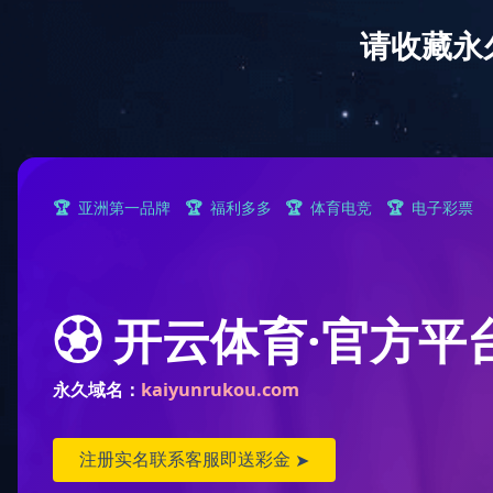
安博体育官方网站
公司概况
新闻
组织架构
公司概况