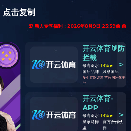
企业邮箱
集团网站群
心
企业文化
联系我们
您当前的位置：
安博体育官方网站
公司概况
组织架构