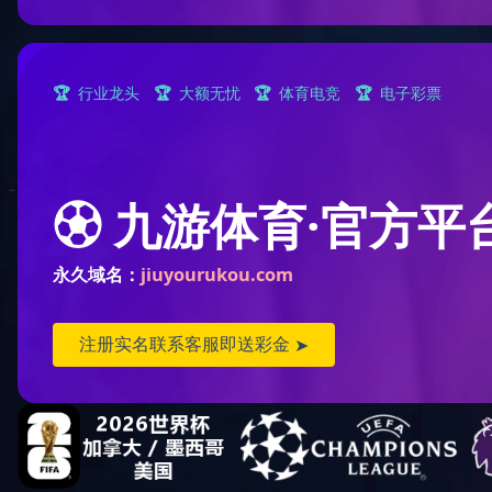
企业简介
组织架构