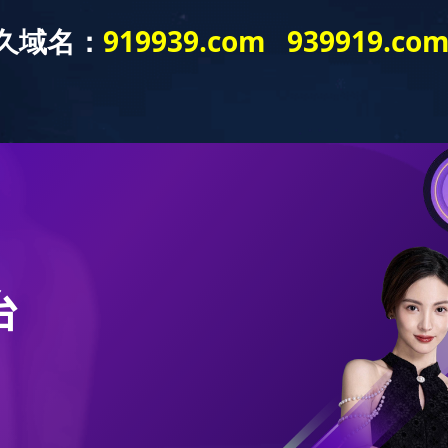
中心
产品展示
党群纵横
资讯中