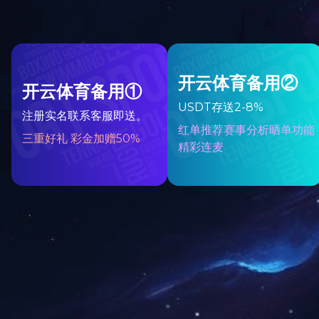
们而影响生产的连续性
睛，
也要
一丝不苟地完
装
的丝卷，每一次的搬
海红熟练地封箱、打包
小溪，但她的眼神中却
面对
热度和难度，
品
，
公司食堂准备了
冰
归属感和责任感
。
我们
们不敢有丝毫的懈怠，
在这个炎热的夏季