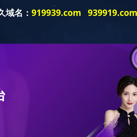
中心
产品展示
党群纵横
资讯中
您当前