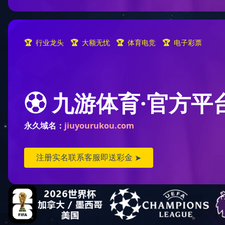
莘莘学子刚刚送走
浪滚滚
，
我们包装班组
我们包装班组虽然
境稍好一点，但我们是
难更大了，因为每锭丝
面对热度和难度，