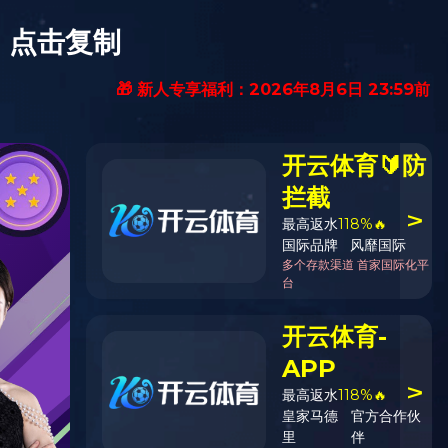
企业邮箱
集团网站群
心
企业文化
联系我们
的位置：
安博体育官方网站
企业文化
企业文化