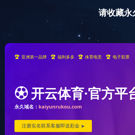
安博体育官方网站
公司概况
新闻