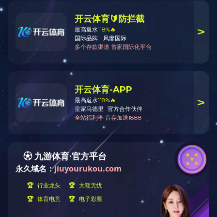
神特公司2025年第一季度危废处置
情况公示
发布时间：
2025-05-28
阅读量：