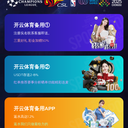
返回列表
上一篇：
神特公司2025年第二季度危废处置情况公示
下一篇：
神特公司职工食堂服务外包项目中标结果公示