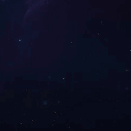
上一束鲜花、送上一份慰问、表达一段
：
0518-80198801