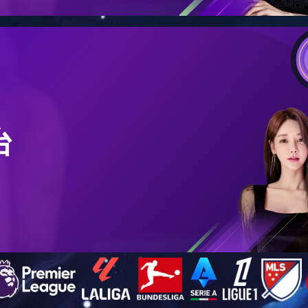
集团公司副总经理刘承志到公司慰问劳
发布时间：
2024-04-28
阅读量：