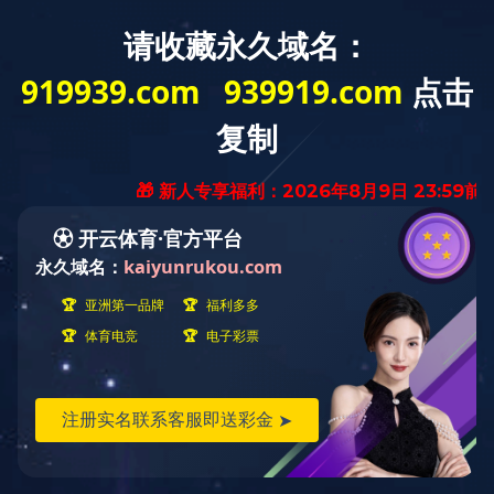
集团网站群
企业邮箱
产品展示
原盐系列
高强高模聚乙烯纤维
氨纶产品