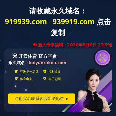
集团网站群
企业邮箱
产品展示
原盐系列
高强高模聚乙烯纤维
氨纶产品