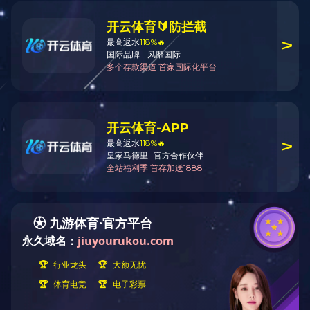
盐田玉大米
低钠盐
雪花盐
聚酰亚胺产品系列
精制食用海盐
颗粒泡菜盐
高强高模聚乙烯纤维
您当前的位置：
安博体育官方网站
产品展示
高
强高模聚乙烯纤维
高强高模聚乙烯纤维
产...