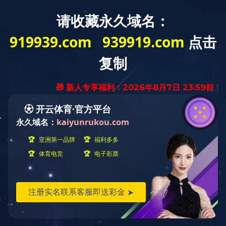
集团网站群
企业邮箱
公司概况
企业简介
组织架构