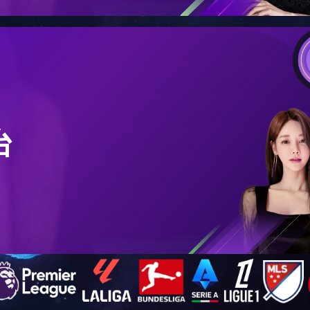
盐田玉大米
盐...
安博
体育
跳转到
<上一页
1
下一页>
官方
网站