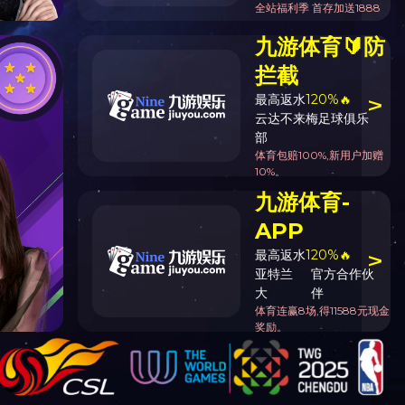
查看更多
页
尾页