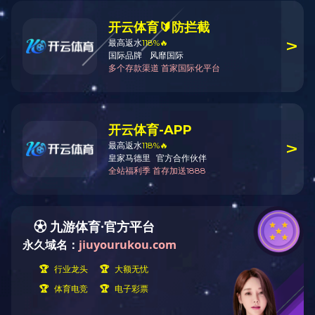
淮盐对抗战的贡献
2025-09-08
人民军队参与淮盐生产运销与管理
2025-08-01
圩下剃头匠
2025-06-06
苏北大河 因盐而名
2025-04-07
《西游记》中“淘盐”的意义
2025-02-20
考古发掘成果对淮盐发展史的实证
2024-11-19
两淮盐区擎旗手
2024-09-23
连云港市淮盐文化研究会学术自律制度
2017-09-06
连云港市淮盐文化研究会简介
2017-08-15
连云港淮盐文化研究会财务管理办法
2017-08-15
连云港市淮盐文化研究会工作制度
2017-08-14
连云港市淮盐文化研究会章程
2017-08-10
跳转到
页
安博体育官方网站
<上一页
1
下一页>