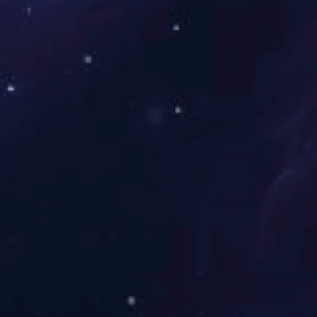
元代，连云港
产工艺成熟，长期
年），其间攫取了
中统二年（
126
稻田”，确保了这
明代开启了延
获，对官河倍加关
浚。永乐十二年（1
年（1564年），海
城所在地
大伊山至