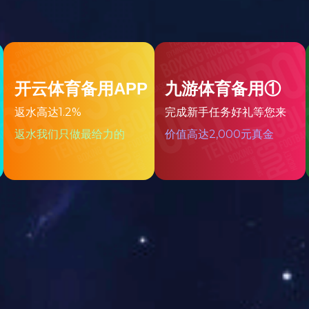
生产
历史
悠久。据连云港市
尤
庄
最新
地区即有规模的海盐业
。至
迟
春秋
时
并
于汉初达到
一定规模
，丰硕
的盐利
殖列传》记载：“彭城以东，东海、吴
唐宋时步入稳定发展期，金元则跃上一
穿江苏
海
盐区入海将产盐区分在南北
整个
封建时代运输
方式
原始
落后，
堆
其外运一向以水运为主。
郦道元《水
枝分，北为游水，历朐县（今连云港
朐县故城。
”
两
汉
及以
前，
连云港
地区