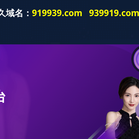
安博体育官方网站
ANBO SPORTS
安博体育