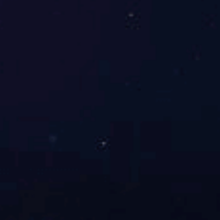
历四十五年（
1617），两淮盐运司
万两，疏浚海州境内官河；又在板浦筑
盐运。
河的管理和保护
。康熙二十六年（
16
官河的运盐支河，板浦、临洪、莞渎
浦
场）淮盐，用木帆船由生产场载出
运销区。朝廷还建立中河厅管理官河
捐助。
衷就是作为连云港
市境
向大运河的漕
河道重要，所以凡与之交汇的河流，