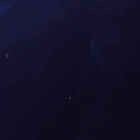
盐
散户
组
合
成
板
7万7千石，并在涟
的财富。鉴于淮盐
证官河这条黄金水
，官河水位枯竭，
淮
廷饬令地
方官府及
外运外销，盐利及
大忙、疏浚官河贻误
尽早完成
疏浚，恢