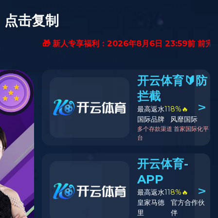
人才招聘
工投招采
纪检监察举报
集团网站群
资讯中心
党群纵横
企业文化
资质荣誉
联系我们