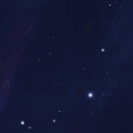
河分销各地。
水
逐渐
淤塞
，连云港
地区
生产
的淮盐
，盐利是仅次于田赋的
财源
，
历
朝历
古
游水船
舶航行
渐
趋
不济，
先
是
唐高
州涟水开挖了一
条
漕河，沟通隋炀帝大业
当时淮盐转运枢纽扬州，淮
南
盐
区生
唐垂拱四年（
688），朝廷又
从
泗州涟
县、灌云县，
达
于
连云港
市
区，
以取
用。连云港
淮
盐南
运
经此水道到达
泗
湖
销
往安徽
北部
等地
，部分进入
大运