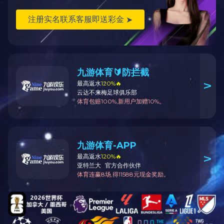
得分：
87.55分
第三中标候选人单位名称：连云港聘客网络科技服务有限
公司
得分：
63.64分
2
、
拟确定中标人
：
单位名称：
连云港开发区人力资源开发有限公司
3、
备注：
本评标结果公示期自
202
6年1月29日起至
202
6年2月2日止。
投标人或者其他利害关系人对上述评标结果有异议的，应当在
公示期间向招标人提出。公示期满对评标结果没有异议的，招