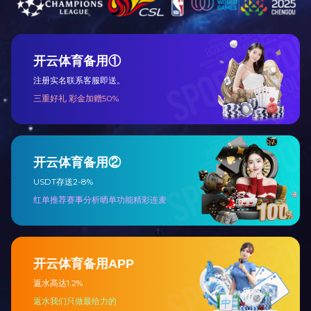
标人将发布中标公告并签发中标通知书。
集团监督电话：
0518-85509651
华茂公司监督电话：
0518-85030592
连云港市华茂绿化工程有限公司
日期：
202
6年1月29日