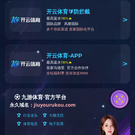
根据工程招标投标的有关法律、法规、规章和该项目招标
文件的规定，连云港市华茂绿化工程有限公司岗位服务供应商
采购项目（二次）的评标工作已经结束，评标
结果已经确定。
本项目采用综合评分法的评标办法，
现将
评标
结果公示如下：
1、
评标结果情况
：
第一中标候选人单位名称：
连云港开发区人力资源开发有
限公司
得分：
91.55分
第二中标候选人单位名称：江苏瑞创现代服务产业管理集
团有限公司