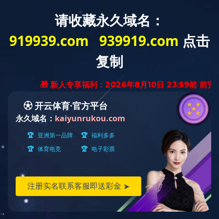
人才招聘
工投招采
纪检监察举报
集团网站群
您当前的位置：
安博体育官方网站
资讯中心
通知
公告
连云港市华茂绿化工程有限公司岗位服务供应商
采购项目（二次）中标候选人公示
发布时间：
2026-01-29
阅读量：