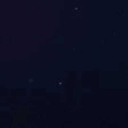
生）。
六、有关要求
1
.应聘人员应诚信应聘，对存在伪造学历证明等有关材料
的，隐瞒个人真实情况骗取考试资格等情况的，一经查实，取
消其应聘及录用资格；录用后被查实的，解除劳动合同。
2
.考试严禁作弊行为，一经发现，取消其考试资格和成
绩；
3
.本次考试不举办、也不委托任何机构举办考试辅导培训
班，也不指定任何参考用书和资料；
4
.考官、工作人员等涉密人员对考生信息、考试题目、考试