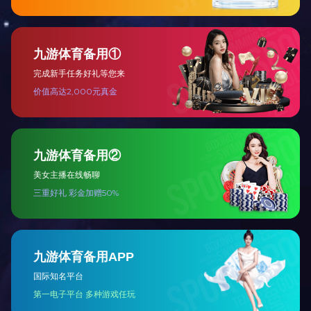
盐田玉生态米
盐田玉生态米：“盐田玉”米长自盐滩，主要种植基地位于
连云区北部新沭河入海口的临洪...
查看更多
盐田玉香米