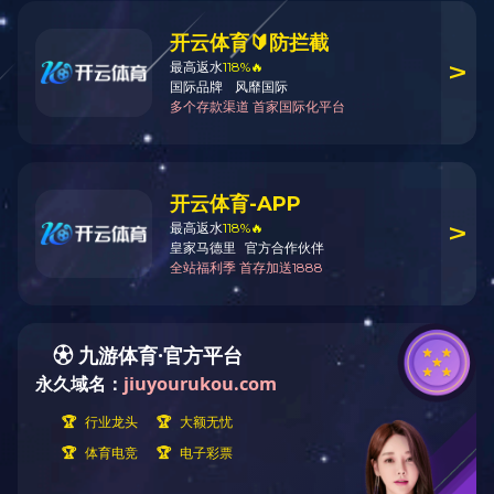
系列
原盐系列
原盐生产，下辖5个制盐服务区，年产海盐近4万吨.
查看更多
跳转到
页
安博体育官方网站
<上一页
1
下一页>
尾页