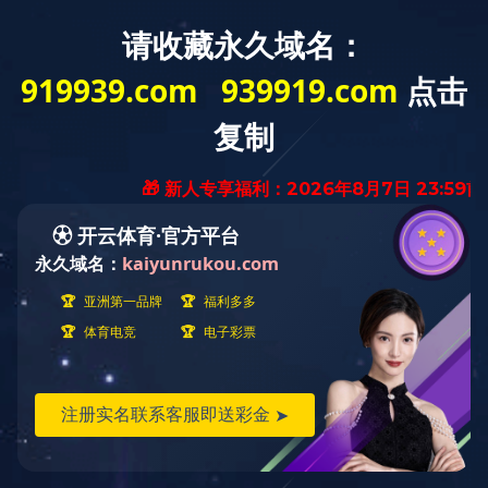
人才招聘
工投招采
纪检监察举报
集团网站群
产品展示
氨纶产品
盐田玉大米
食用盐系列
原盐系列
水产系列
聚酰亚胺产品系列
高强高模聚乙烯纤维
原盐系列
您当前的位置：
安博体育官方网站
产品展示
原盐