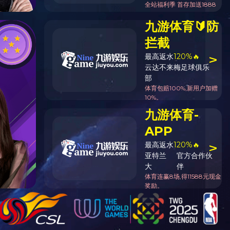
的规定，连云港市工投集
工作已经结束，中标人确