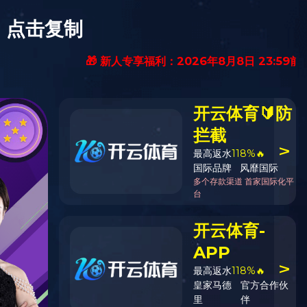
企业邮箱
集团网站群
企业文化
联系我们
的位置：
安博体育官方网站
通知公告
通知公告