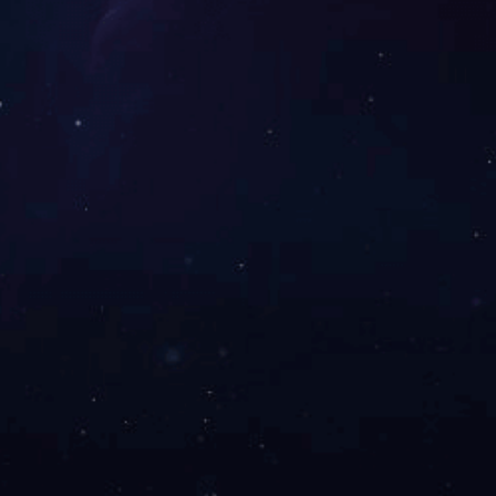
选人公示
86331930
32070502010069号