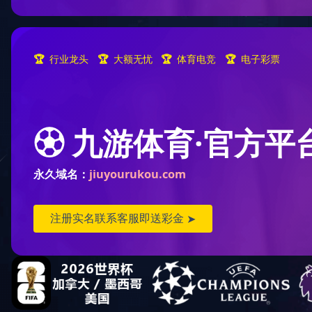
根据招标投标的有
团青口投资有限公司的
定。现将中标结果公告
中标人名称：江苏