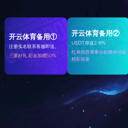
中 标 价：89662.7
中 标 工 期：20日
中标质量标准：合
中标项目负责人姓
公示期：2026年1月