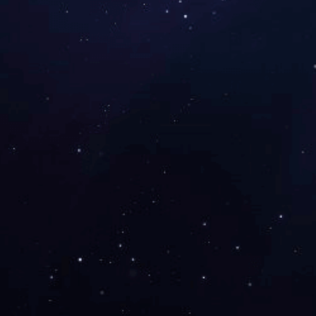
上一篇：
已经是第一条
下一篇：
青口投资公司土地翻耕服务作业项目 中标候
连云港市工投集团青口投资有限公司
公司地址：
连云港经济技术开发区青口盐场黄沙坨
热线电话：
0518-
Copyright ©2023 安博体育 All Rights Reserved. 苏ICP备09022936号
苏公网安备