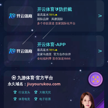
盐田玉 清香米
盐田玉 香米
盐田玉 富硒米
盐田
海水养殖池塘
温室育种大棚
盐田玉 富硒米
您当前的位置：
安博体育官方网站
产品展示
盐
田玉 富硒米
盐田玉 富硒米
盐...