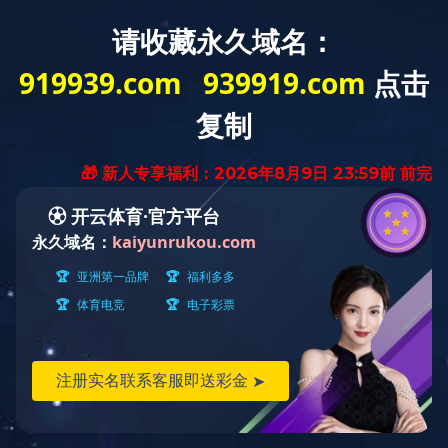
人才招聘
工投招采
纪检监察举报
集团网站群
您当前的位置：
安博体育官方网站
党群纵横
团青
工作
台北公司团委凝聚奋进力量 青春挺膺担当
发布时间：
2026-01-27
阅读量：
新年伊始，台北投资公司团委深入贯彻集团职代会精神，