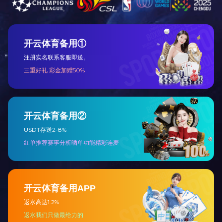
责任制”，鼓励青年员工主动投身一线承包攻坚，助力青年成长
成才，李林同志获评“市五一创新能手”。
深化实践育人，服务奉献有温度。
组建“台北新星、风华正
茂”志愿者服务队，围绕环境整治、文明创建、公益帮扶、大型
活动等领域，开展常态化、高品质志愿服务。推出“青心护航”计
划，组织无偿献血、经典观影、户外拓展等活动，丰富青年精
神文化生活，持续提升团组织凝聚力与影响力，让青年在奉献
中成长、在服务中出彩。（宋思雯）