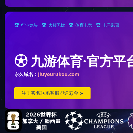
2025年11月20