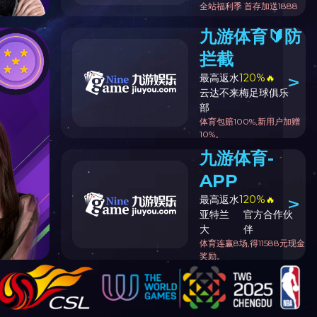
体育官方网站
期刊快报
期刊快报
期