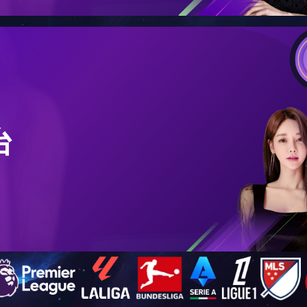
您当前的位置：
安博
2025年11月20日《连云港工投》第372
发布时间：
2025-12-15
阅读量：
0
日《连云港工投》第372期