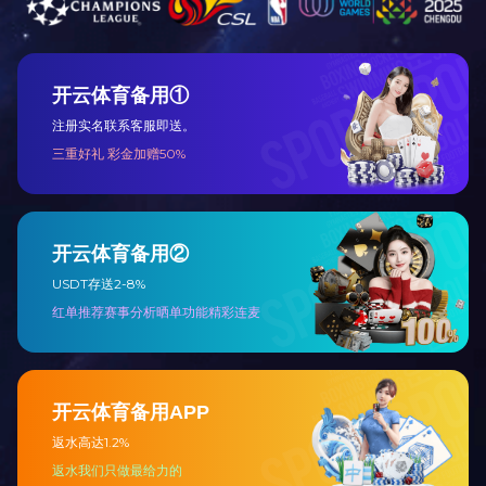
平台，共同
开拓广阔的合作空间
，
谋求
共赢，
携手共进。
（工 宣）
返回列表
上一篇：
工投集团2015年度女工工作观摩考评会划上圆满句号
下一篇：
全市中小企业应急转贷资金管理平台落户我公司