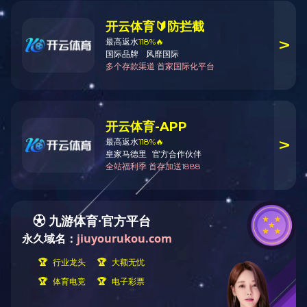
3
月
18
日上午，集团公司董事长、党委书记杨龙在总部会见
前来拜访的无锡产业集团副总裁罗进，总裁助理、投资总监王
耀康等一行。集团公司副总经理杨国新、总会计师匡友本等参
加会见。
无锡产业发展集团旗下有
48
家全资、参控股企事业单位，