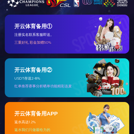
升等四个方面就工投集团如何在应急转贷资金等方面为企业服
务回答了记者提问，并分别与江苏银行连云港分行、连云港东
方农村商业银行负责人签订《连云港市中小企业应急转贷基金
使用运行合约》。
新闻发布会的召开，标志着我市中小企业应急转贷资金正
式启动，也为集团服务中小企业搭建了一个新的平台。
（张明皓）
返回列表
上一篇：
工投集团2015年度女工工作观摩考评会划上圆满句号
下一篇：
集团公司召开应对食盐体制改革工作座谈会