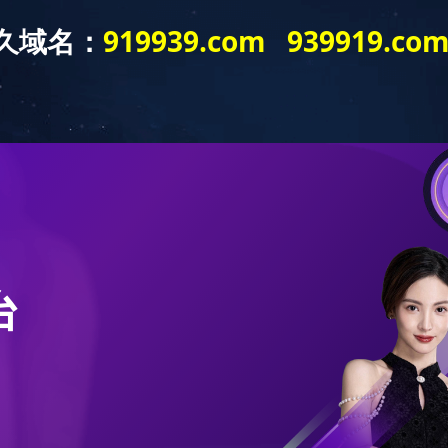
中心
产品展示
党群纵横
资讯中