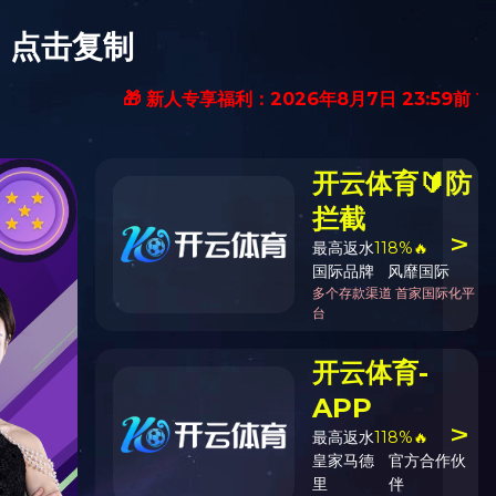
企业邮箱
集团网站群
心
企业文化
联系我们
您当前的位置：
安博体育官方网站
通知公告
通知公告