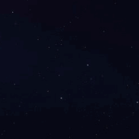
土壤改良技术，种植适宜
返回列表
集团订阅号