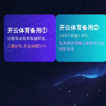
11月12日，连云