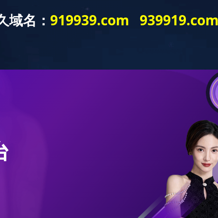
公司新闻
资讯中心
党群纵横
您当前