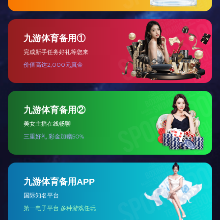
行动，推动本质安全水平实现
新提升。要苦练内功，加强安
全生产教育培训，不断提升全
员安全素养与职业技能。要未
雨绸缪，提前谋划2026年安全
生产重点任务，以更严要求、
更实举措推动各项工作落实落
细，确保公司安全生产形势持
续稳定向好。
会上，大新农场、三洋分