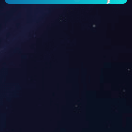
场、黄沙分场、生产生活服务
中心、产业发展中心等5家单位
进行交流发言。（安全生产
部）
供稿：陈琛
审核：莫永凯
校对：顾益
责任编辑：王士超
返回列表
上一篇：