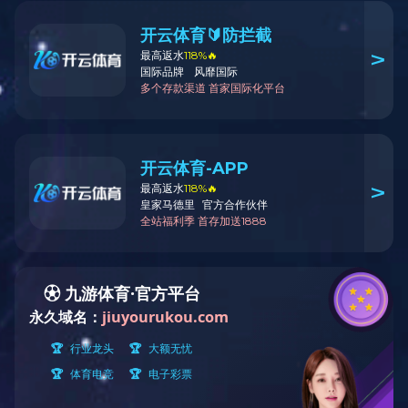
青口投资公司召开四季度安委会会
议
发布时间：
2025-12-31
阅读量：
12月30日，青口投资公司
召开四季度安委会会议。公司
总经理吴卫平、副总经理许太
冬、各部门及单位负责人、相
关安全管理人员参加会议。会
议由许太冬主持。
会议通报了四季度安全生