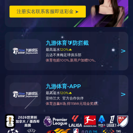
产工作开展情况，总结了近期
秋收安全管理、门面房及元旦
节前专项检查等工作取得的成
效，重点指出部分突出问题，
明确整改要求与时限。
会议传达了集团四季度安
全生产委员会会议精神及相关
文件要求，深入解读集团安全
管理“六化”核心要义，着重强
调要层层压实安全责任、持续